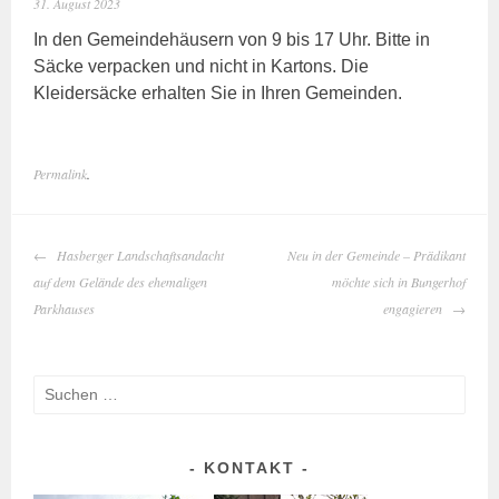
31. August 2023
In den Gemeindehäusern von 9 bis 17 Uhr. Bitte in
Säcke verpacken und nicht in Kartons. Die
Kleidersäcke erhalten Sie in Ihren Gemeinden.
Permalink
.
BEITRAGS-
Hasberger Landschaftsandacht
Neu in der Gemeinde – Prädikant
NAVIGATION
auf dem Gelände des ehemaligen
möchte sich in Bungerhof
Parkhauses
engagieren
Suchen
nach:
KONTAKT