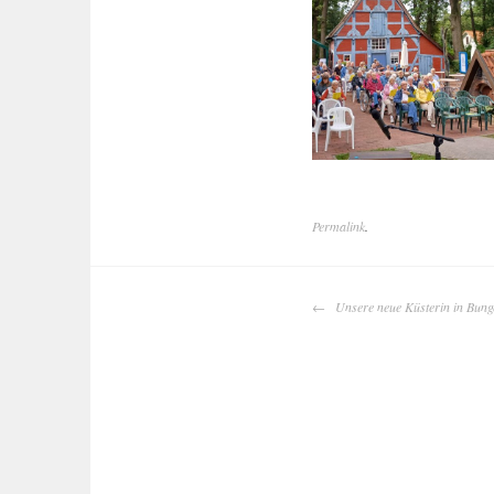
Permalink
.
BEITRAGS-
Unsere neue Küsterin in Bung
NAVIGATION