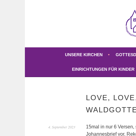
Springe
zum
Inhalt
KIRCHE HASBE
DREI KIRCHEN – EINE GEMEINDE
UNSERE KIRCHEN
GOTTESD
EINRICHTUNGEN FÜR KINDER
LOVE, LOVE
WALDGOTTE
15mal in nur 6 Versen, 
4. September 2023
Johannesbrief vor. Rek