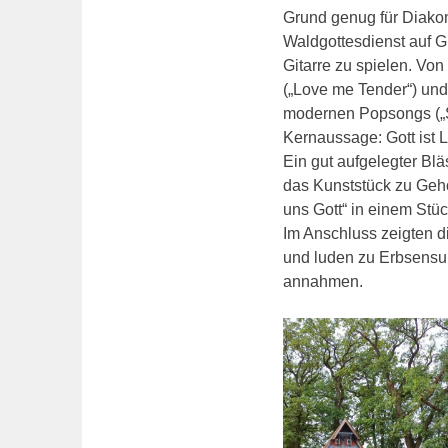
Grund genug für Diakon
Waldgottesdienst auf G
Gitarre zu spielen. Von
(„Love me Tender“) und 
modernen Popsongs („S
Kernaussage: Gott ist L
Ein gut aufgelegter Blä
das Kunststück zu Gehö
uns Gott“ in einem Stü
Im Anschluss zeigten di
und luden zu Erbsensu
annahmen.